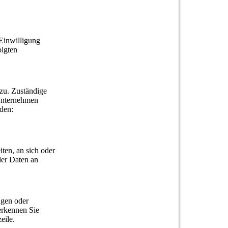
 Einwilligung
olgten
 zu. Zuständige
 Unternehmen
den:
iten, an sich oder
der Daten an
ngen oder
erkennen Sie
eile.