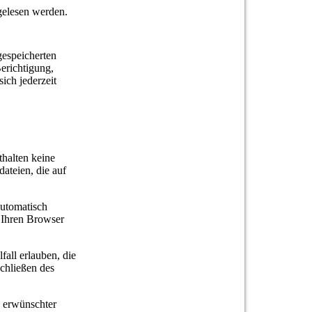
tgelesen werden.
gespeicherten
erichtigung,
ch jederzeit
thalten keine
ateien, die auf
automatisch
, Ihren Browser
all erlauben, die
chließen des
n erwünschter