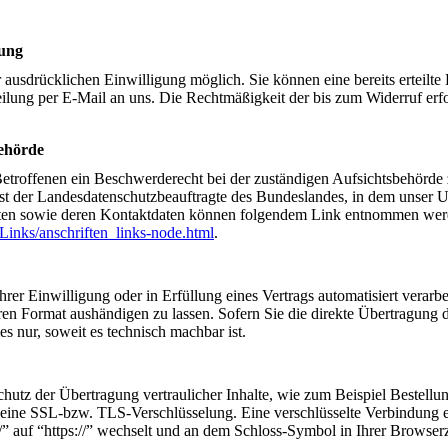
tung
 ausdrücklichen Einwilligung möglich. Sie können eine bereits erteilte
teilung per E-Mail an uns. Die Rechtmäßigkeit der bis zum Widerruf erf
behörde
 Betroffenen ein Beschwerderecht bei der zuständigen Aufsichtsbehörde
 ist der Landesdatenschutzbeauftragte des Bundeslandes, in dem unser
ragten sowie deren Kontaktdaten können folgendem Link entnommen wer
Links/anschriften_links-node.html
.
rer Einwilligung oder in Erfüllung eines Vertrags automatisiert verarbe
ren Format aushändigen zu lassen. Sofern Sie die direkte Übertragung 
es nur, soweit es technisch machbar ist.
hutz der Übertragung vertraulicher Inhalte, wie zum Beispiel Bestellu
n, eine SSL-bzw. TLS-Verschlüsselung. Eine verschlüsselte Verbindung 
/” auf “https://” wechselt und an dem Schloss-Symbol in Ihrer Browserz